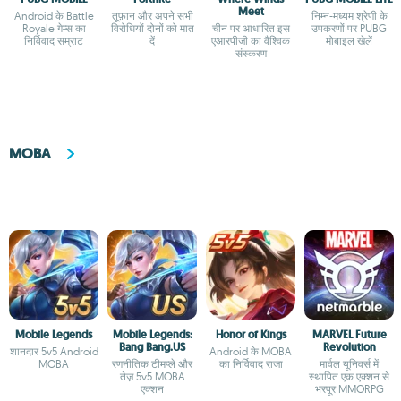
Meet
Android के Battle
तूफ़ान और अपने सभी
निम्न-मध्यम श्रेणी के
Royale गेम्स का
विरोधियों दोनों को मात
चीन पर आधारित इस
उपकरणों पर PUBG
निर्विवाद सम्राट
दें
एआरपीजी का वैश्विक
मोबाइल खेलें
संस्करण
MOBA
Mobile Legends
Mobile Legends:
Honor of Kings
MARVEL Future
Bang Bang.US
Revolution
शानदार 5v5 Android
Android के MOBA
MOBA
रणनीतिक टीमप्ले और
का निर्विवाद राजा
मार्वल यूनिवर्स में
तेज़ 5v5 MOBA
स्थापित एक एक्शन से
एक्शन
भरपूर MMORPG